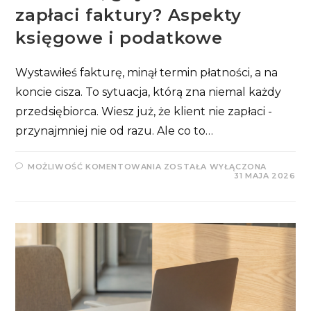
zapłaci faktury? Aspekty
księgowe i podatkowe
Wystawiłeś fakturę, minął termin płatności, a na
koncie cisza. To sytuacja, którą zna niemal każdy
przedsiębiorca. Wiesz już, że klient nie zapłaci -
przynajmniej nie od razu. Ale co to…
CO
MOŻLIWOŚĆ KOMENTOWANIA
ZOSTAŁA WYŁĄCZONA
ZROBIĆ,
31 MAJA 2026
GDY
KLIENT
NIE
ZAPŁACI
FAKTURY?
ASPEKTY
KSIĘGOWE
I
PODATKOWE