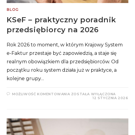
BLOG
KSeF – praktyczny poradnik
przedsiębiorcy na 2026
Rok 2026 to moment, w którym Krajowy System
e-Faktur przestaje być zapowiedzią, a staje się
realnym obowiązkiem dla przedsiębiorców. Od
początku roku system działa już w praktyce, a
kolejne grupy…
KSEF
MOŻLIWOŚĆ KOMENTOWANIA
ZOSTAŁA WYŁĄCZONA
–
12 STYCZNIA 2026
PRAKTYCZNY
PORADNIK
PRZEDSIĘBIORCY
NA
2026