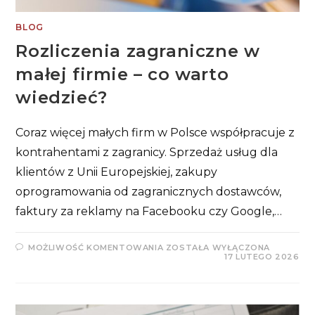
BLOG
Rozliczenia zagraniczne w
małej firmie – co warto
wiedzieć?
Coraz więcej małych firm w Polsce współpracuje z
kontrahentami z zagranicy. Sprzedaż usług dla
klientów z Unii Europejskiej, zakupy
oprogramowania od zagranicznych dostawców,
faktury za reklamy na Facebooku czy Google,…
ROZLICZENIA
MOŻLIWOŚĆ KOMENTOWANIA
ZOSTAŁA WYŁĄCZONA
ZAGRANICZNE
17 LUTEGO 2026
W
MAŁEJ
FIRMIE
–
CO
WARTO