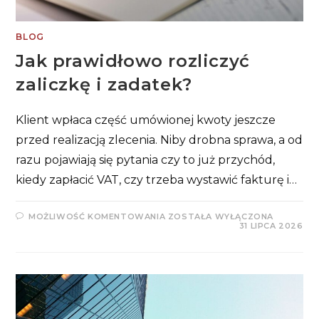
BLOG
Jak prawidłowo rozliczyć
zaliczkę i zadatek?
Klient wpłaca część umówionej kwoty jeszcze
przed realizacją zlecenia. Niby drobna sprawa, a od
razu pojawiają się pytania czy to już przychód,
kiedy zapłacić VAT, czy trzeba wystawić fakturę i…
JAK
MOŻLIWOŚĆ KOMENTOWANIA
ZOSTAŁA WYŁĄCZONA
PRAWIDŁOWO
31 LIPCA 2026
ROZLICZYĆ
ZALICZKĘ
I
ZADATEK?