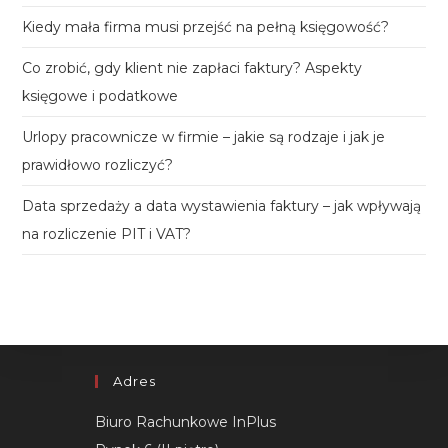
sea
Kiedy mała firma musi przejść na pełną księgowość?
pan
Co zrobić, gdy klient nie zapłaci faktury? Aspekty
księgowe i podatkowe
Urlopy pracownicze w firmie – jakie są rodzaje i jak je
prawidłowo rozliczyć?
Data sprzedaży a data wystawienia faktury – jak wpływają
na rozliczenie PIT i VAT?
Adres
Biuro Rachunkowe InPlus