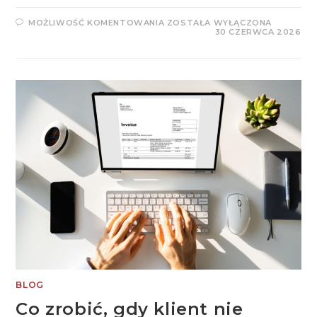
KIEDY
MOŻLIWOŚĆ KOMENTOWANIA
ZOSTAŁA WYŁĄCZONA
MAŁA
30 CZERWCA 2026
FIRMA
MUSI
PRZEJŚĆ
NA
PEŁNĄ
KSIĘGOWOŚĆ?
BLOG
Co zrobić, gdy klient nie