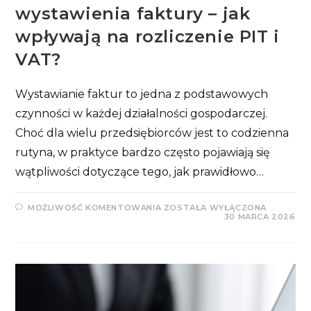
wystawienia faktury – jak
wpływają na rozliczenie PIT i
VAT?
Wystawianie faktur to jedna z podstawowych
czynności w każdej działalności gospodarczej.
Choć dla wielu przedsiębiorców jest to codzienna
rutyna, w praktyce bardzo często pojawiają się
wątpliwości dotyczące tego, jak prawidłowo…
DATA
MOŻLIWOŚĆ KOMENTOWANIA
ZOSTAŁA WYŁĄCZONA
SPRZEDAŻY
30 MARCA 2026
A
DATA
WYSTAWIENIA
FAKTURY
–
JAK
WPŁYWAJĄ
NA
ROZLICZENIE
PIT