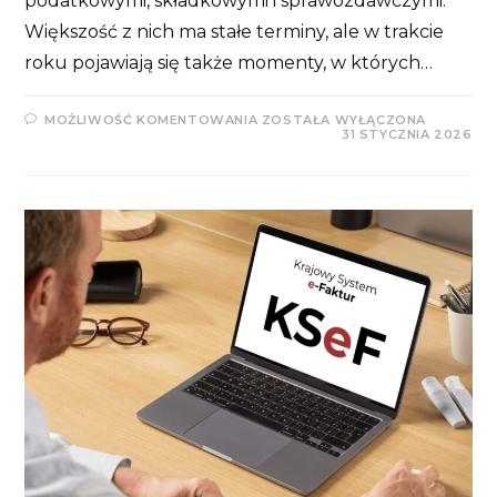
podatkowymi, składkowymi i sprawozdawczymi.
Większość z nich ma stałe terminy, ale w trakcie
roku pojawiają się także momenty, w których…
KALENDARZ
MOŻLIWOŚĆ KOMENTOWANIA
ZOSTAŁA WYŁĄCZONA
OBOWIĄZKÓW
31 STYCZNIA 2026
PRZEDSIĘBIORCY
2026