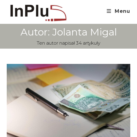
Skip
to
Menu
content
Autor:
Jolanta Migal
Ten autor napisał 34 artykuły