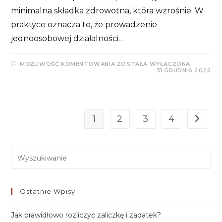
minimalna składka zdrowotna, która wzrośnie. W
praktyce oznacza to, że prowadzenie
jednoosobowej działalności…
ZMIANY
MOŻLIWOŚĆ KOMENTOWANIA
ZOSTAŁA WYŁĄCZONA
W
31 GRUDNIA 2025
ZUS
NA
2026
–
ILE
WYNIOSĄ
SKŁADKI
1
2
3
4
Go to t
PRZEDSIĘBIORCÓW?
Pre
Es
to
Ostatnie Wpisy
clo
th
Jak prawidłowo rozliczyć zaliczkę i zadatek?