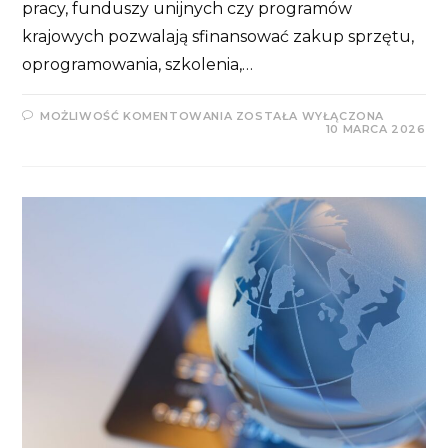
pracy, funduszy unijnych czy programów
krajowych pozwalają sfinansować zakup sprzętu,
oprogramowania, szkolenia,…
DOTACJE
MOŻLIWOŚĆ KOMENTOWANIA
ZOSTAŁA WYŁĄCZONA
I
10 MARCA 2026
DOFINANSOWANIA
–
NA
CO
ZWRÓCIĆ
UWAGĘ
OD
STRONY
KSIĘGOWEJ?