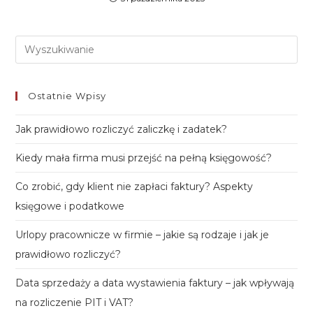
Pre
Es
to
Ostatnie Wpisy
clo
th
Jak prawidłowo rozliczyć zaliczkę i zadatek?
sea
Kiedy mała firma musi przejść na pełną księgowość?
pan
Co zrobić, gdy klient nie zapłaci faktury? Aspekty
księgowe i podatkowe
Urlopy pracownicze w firmie – jakie są rodzaje i jak je
prawidłowo rozliczyć?
Data sprzedaży a data wystawienia faktury – jak wpływają
na rozliczenie PIT i VAT?