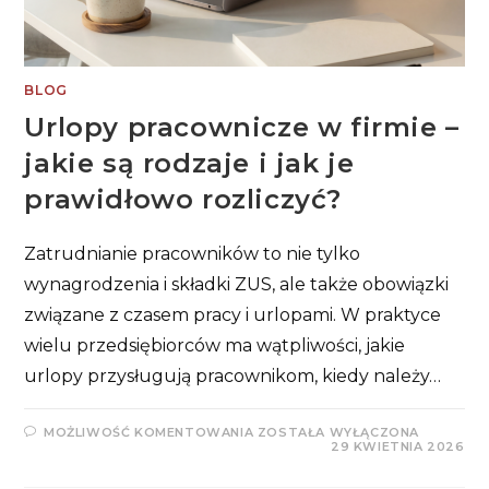
BLOG
Urlopy pracownicze w firmie –
jakie są rodzaje i jak je
prawidłowo rozliczyć?
Zatrudnianie pracowników to nie tylko
wynagrodzenia i składki ZUS, ale także obowiązki
związane z czasem pracy i urlopami. W praktyce
wielu przedsiębiorców ma wątpliwości, jakie
urlopy przysługują pracownikom, kiedy należy…
URLOPY
MOŻLIWOŚĆ KOMENTOWANIA
ZOSTAŁA WYŁĄCZONA
PRACOWNICZE
29 KWIETNIA 2026
W
FIRMIE
–