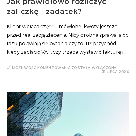
Jak prawidłowo rozliczyć
zaliczkę i zadatek?
Klient wpłaca część umówionej kwoty jeszcze
przed realizacją zlecenia. Niby drobna sprawa, a od
razu pojawiają się pytania czy to już przychód,
kiedy zapłacić VAT, czy trzeba wystawić fakturę i…
JAK
MOŻLIWOŚĆ KOMENTOWANIA
ZOSTAŁA WYŁĄCZONA
PRAWIDŁOWO
31 LIPCA 2026
ROZLICZYĆ
ZALICZKĘ
I
ZADATEK?