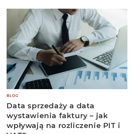
JAKIE
SĄ
RODZAJE
I
JAK
JE
PRAWIDŁOWO
ROZLICZYĆ?
BLOG
Data sprzedaży a data
wystawienia faktury – jak
wpływają na rozliczenie PIT i