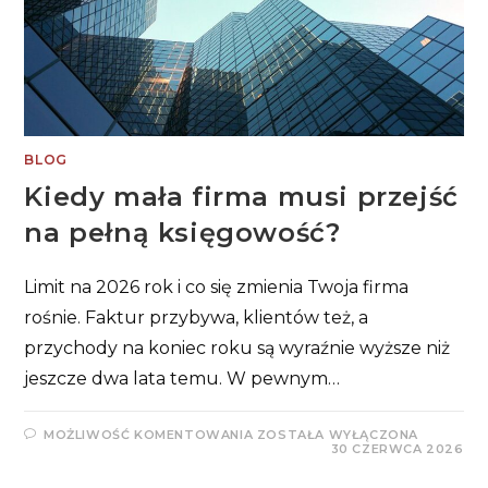
BLOG
Kiedy mała firma musi przejść
na pełną księgowość?
Limit na 2026 rok i co się zmienia Twoja firma
rośnie. Faktur przybywa, klientów też, a
przychody na koniec roku są wyraźnie wyższe niż
jeszcze dwa lata temu. W pewnym…
KIEDY
MOŻLIWOŚĆ KOMENTOWANIA
ZOSTAŁA WYŁĄCZONA
MAŁA
30 CZERWCA 2026
FIRMA
MUSI