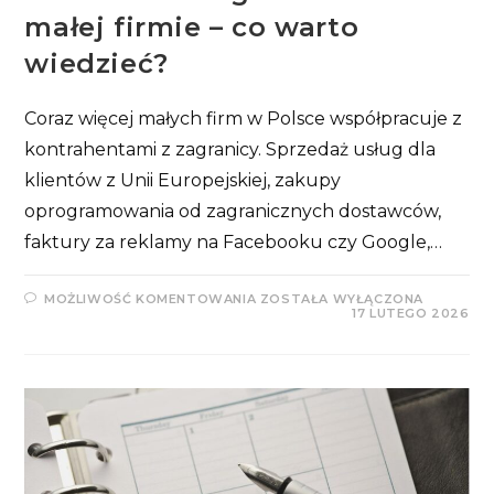
małej firmie – co warto
wiedzieć?
Coraz więcej małych firm w Polsce współpracuje z
kontrahentami z zagranicy. Sprzedaż usług dla
klientów z Unii Europejskiej, zakupy
oprogramowania od zagranicznych dostawców,
faktury za reklamy na Facebooku czy Google,…
ROZLICZENIA
MOŻLIWOŚĆ KOMENTOWANIA
ZOSTAŁA WYŁĄCZONA
ZAGRANICZNE
17 LUTEGO 2026
W
MAŁEJ
FIRMIE
–
CO
WARTO
WIEDZIEĆ?