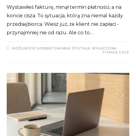
Wystawiłeś fakturę, minął termin płatności, a na
koncie cisza. To sytuacja, którą zna niemal każdy
przedsiębiorca. Wiesz już, że klient nie zapłaci -
przynajmniej nie od razu. Ale co to…
CO
MOŻLIWOŚĆ KOMENTOWANIA
ZOSTAŁA WYŁĄCZONA
ZROBIĆ,
31 MAJA 2026
GDY
KLIENT
NIE
ZAPŁACI
FAKTURY?
ASPEKTY
KSIĘGOWE
I
PODATKOWE