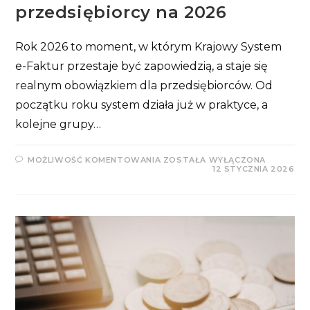
przedsiębiorcy na 2026
Rok 2026 to moment, w którym Krajowy System
e-Faktur przestaje być zapowiedzią, a staje się
realnym obowiązkiem dla przedsiębiorców. Od
początku roku system działa już w praktyce, a
kolejne grupy…
KSEF
MOŻLIWOŚĆ KOMENTOWANIA
ZOSTAŁA WYŁĄCZONA
–
12 STYCZNIA 2026
PRAKTYCZNY
PORADNIK
PRZEDSIĘBIORCY
NA
2026