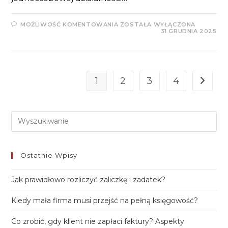
ZMIANY
MOŻLIWOŚĆ KOMENTOWANIA
ZOSTAŁA WYŁĄCZONA
W
31 GRUDNIA 2025
ZUS
NA
2026
–
ILE
WYNIOSĄ
SKŁADKI
1
2
3
4
Go to t
PRZEDSIĘBIORCÓW?
Pre
Es
to
Ostatnie Wpisy
clo
th
Jak prawidłowo rozliczyć zaliczkę i zadatek?
sea
Kiedy mała firma musi przejść na pełną księgowość?
pan
Co zrobić, gdy klient nie zapłaci faktury? Aspekty