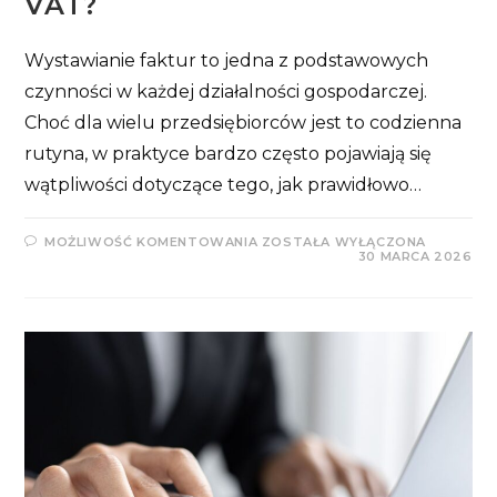
VAT?
Wystawianie faktur to jedna z podstawowych
czynności w każdej działalności gospodarczej.
Choć dla wielu przedsiębiorców jest to codzienna
rutyna, w praktyce bardzo często pojawiają się
wątpliwości dotyczące tego, jak prawidłowo…
DATA
MOŻLIWOŚĆ KOMENTOWANIA
ZOSTAŁA WYŁĄCZONA
SPRZEDAŻY
30 MARCA 2026
A
DATA
WYSTAWIENIA
FAKTURY
–
JAK
WPŁYWAJĄ
NA
ROZLICZENIE
PIT
I
VAT?